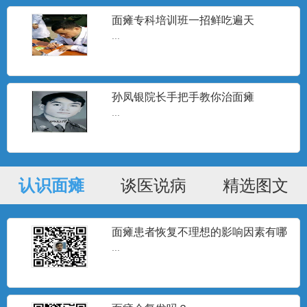
面瘫专科培训班一招鲜吃遍天
...
孙凤银院长手把手教你治面瘫
...
认识面瘫
谈医说病
精选图文
面瘫患者恢复不理想的影响因素有哪
些？
...