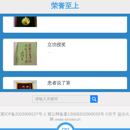
荣誉至上
戎马一生
...
立功授奖
...
患者说了算
...
冀ICP备2023009227号-1
冀公网备案13068202000033号
©
关于
益尔久
戎马一生
网
www.xinxiw.cn
...