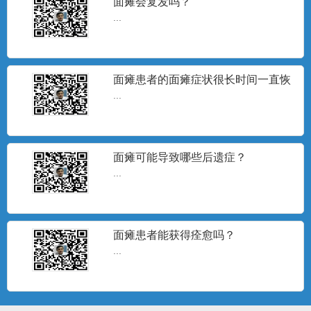
面瘫会复发吗？
...
面瘫患者的面瘫症状很长时间一直恢
复不理想，怎么办？
...
面瘫可能导致哪些后遗症？
...
患者说了算
面瘫患者能获得痊愈吗？
...
...