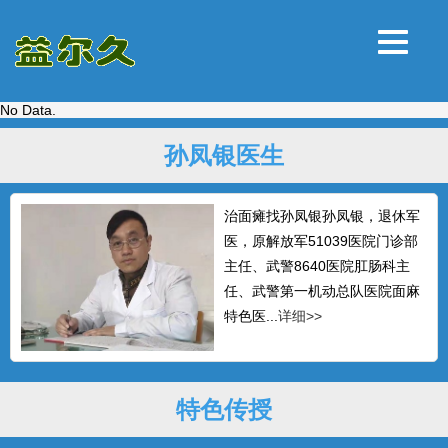
No Data.
孙凤银医生
治面瘫找孙凤银孙凤银，退休军
医，原解放军51039医院门诊部
主任、武警8640医院肛肠科主
任、武警第一机动总队医院面麻
特色医...
详细>>
特色传授