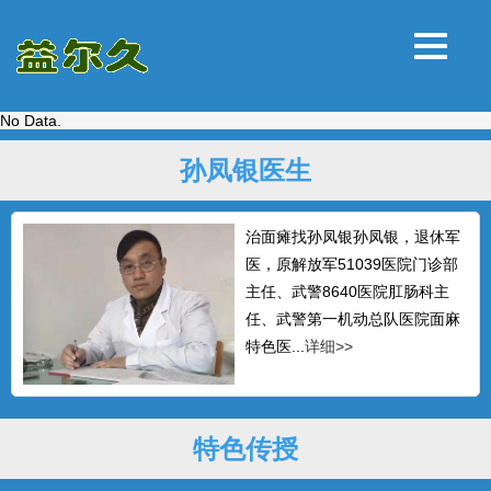
No Data.
孙凤银医生
治面瘫找孙凤银孙凤银，退休军
医，原解放军51039医院门诊部
主任、武警8640医院肛肠科主
任、武警第一机动总队医院面麻
特色医...
详细>>
特色传授