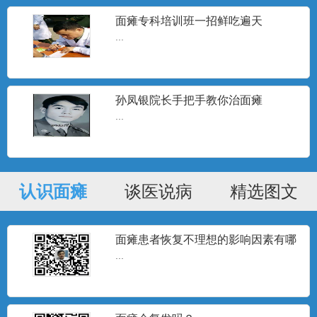
面瘫专科培训班一招鲜吃遍天
...
孙凤银院长手把手教你治面瘫
...
认识面瘫
谈医说病
精选图文
面瘫患者恢复不理想的影响因素有哪
些？
...