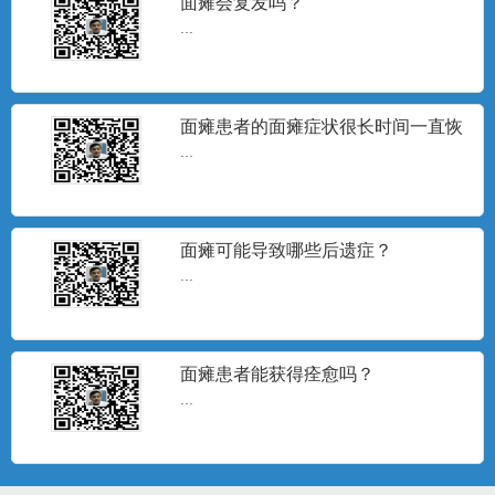
面瘫会复发吗？
...
面瘫患者的面瘫症状很长时间一直恢
复不理想，怎么办？
...
面瘫可能导致哪些后遗症？
...
患者说了算
面瘫患者能获得痊愈吗？
...
...