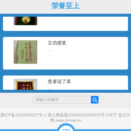
戎马一生
荣誉至上
...
立功授奖
...
患者说了算
...
冀ICP备2023009227号-1
冀公网备案13068202000033号
©
关于
益尔久
戎马一生
网
www.xinxiw.cn
...