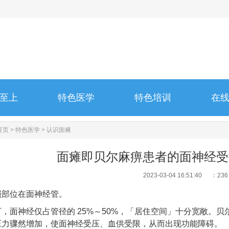
至上
特色医学
特色培训
在
至上
特色医学
特色培训
在
首页
>
特色医学
>
认识面瘫
面瘫即贝尔麻痹患者的面神经受
2023-03-04 16:51:40 ：
236
损部位在面神经管。
下，面神经仅占管径的
25%
～
50%
，「居住空间」十分宽敞。贝
压力骤然增加，使面神经受压、血供受限，从而出现功能障碍。