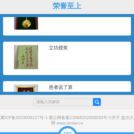
荣誉至上
戎马一生
...
立功授奖
...
患者说了算
...
冀ICP备2023009227号-1
冀公网备案13068202000033号
©
关于
益尔久
网
www.xinxiw.cn
戎马一生
...