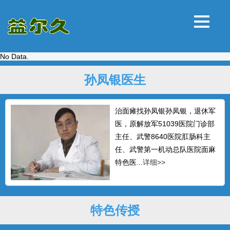
No Data.
孙凤银医生
治面瘫找孙凤银孙凤银，退休军
医，原解放军51039医院门诊部
主任、武警8640医院肛肠科主
任、武警第一机动总队医院面麻
特色医...
详细>>
特色传授