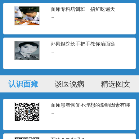
面瘫专科培训班一招鲜吃遍天
...
孙凤银院长手把手教你治面瘫
...
认识面瘫
谈医说病
精选图文
面瘫患者恢复不理想的影响因素有哪
些？
...